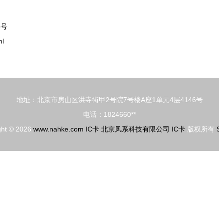
6号
l
地址：北京市房山区洪寺街甲2号院7号楼A座1单元4层4146号
电话：1824660**
ght © 2026
www.nahke.com
IC卡
北京凤系科技有限公司
IC卡
版权所有