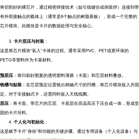
将切割好的裸芯片，通过精密焊接技术（如引线键合或倒装焊）连接到带
有外部接触点的载体上（通常是8个触点的树脂基板），形成一个完整的
芯片模块。此模块是卡片的数据处理与安全核心。
3.
卡片层压与封装
：
这是将芯片模块“装入”卡体的过程。通常采用PVC、PET或更环保的
PETG等塑料作为卡基材料。
预层压
：将印刷好图案的透明塑料薄膜（卡面）和芯层材料叠放。
铣槽与贴装
：在芯层预定位置铣出精确尺寸的凹槽，将芯片模块嵌入并固
定。对于非接触式卡，还需同时嵌入天线线圈。
层压
：将卡面、带芯片的芯层、卡底层在高温高压下压合成一体，形成坚
固的卡片坯料。
4.
个人化与初始化
：
这是赋予卡片“身份”和功能的关键步骤。通过专用设备（个人化设备）与