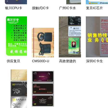
银川CPU卡
接触式IC卡
广州IC卡水
复旦IC芯片
制作工厂
与4442卡
表批发与供
卡厂家选择
科技与关怀
制作 从工
应 专业厂
指南与批发
并存的IC卡
厂生产到价
家助力智慧
行情解析
智能解决方
格解析
用水管理
案
供应复旦
CM500D-U
高效便捷的
深圳IC卡生
4442卡，
接口IC卡读
双面智造
产厂家 深
国产SLEIC
写器 15693
美缔卡
入探访技术
卡——安全
协议与安全
Madica
与规模并重
防护与身份
防护结合的
M325s IC
的产业高地
核验的新一
工业级解决
卡证卡打印
代方案
方案
机全面解析